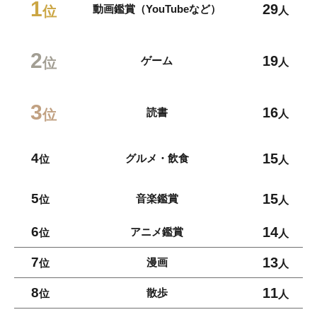
1
29
動画鑑賞（YouTubeなど）
位
人
2
19
ゲーム
位
人
3
16
読書
位
人
4
15
グルメ・飲食
位
人
5
15
音楽鑑賞
位
人
6
14
アニメ鑑賞
位
人
7
13
漫画
位
人
8
11
散歩
位
人