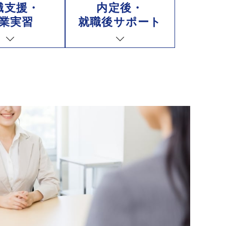
職支援・
内定後・
業実習
就職後
サポート