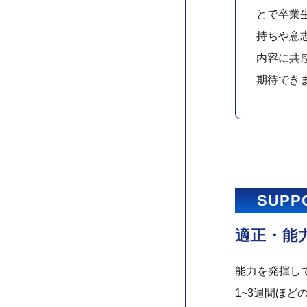
とで卒業生
持ちや意
内容に共
期待でき
SUPP
適正・能
能力を発揮し
1~3週間ほ