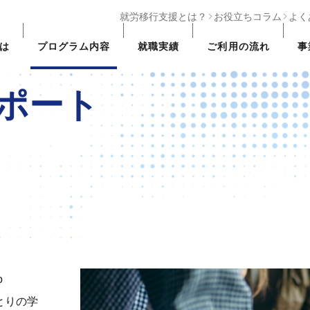
就労移行支援とは？
お役立ちコラム
よく
は
プログラム
内容
就職実績
ご利用の
流れ
事
のサポート
o
とりの学