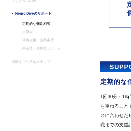
プログラム内容
Neuro Diveのサポート
定期的な個別相談
交流会
就職支援・企業実習
内定後・就職後サポート
就職までの学習ステップ
SUPP
定期的な
1回30分～1
を重ねること
スに合わせた
職までの支援