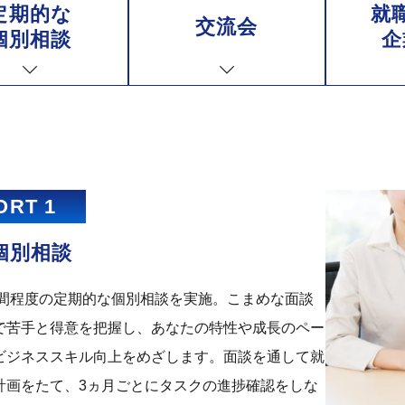
定期的な
就
交流会
個別相談
企
ORT 1
個別相談
時間程度の定期的な個別相談を実施。こまめな面談
で苦手と得意を把握し、あなたの特性や成長のペー
ビジネススキル向上をめざします。面談を通して就
計画をたて、3ヵ月ごとにタスクの進捗確認をしな