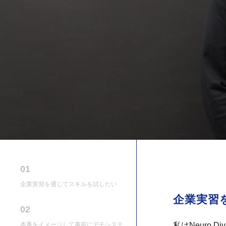
01
企業実習を通じてスキルを試したい
企業実習
02
本番をイメージして事前にデモシステ
私はNeuro