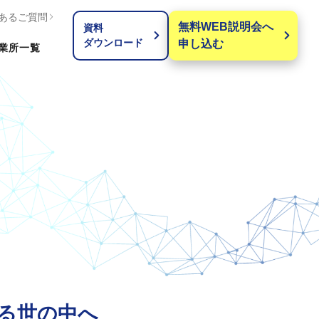
あるご質問
無料WEB説明会へ
資料
ダウンロード
申し込む
業所
一覧
る世の中へ