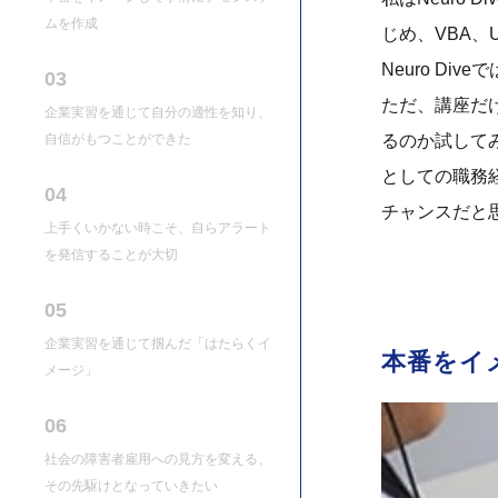
ムを作成
じめ、VBA、
Neuro D
03
ただ、講座だ
企業実習を通じて自分の適性を知り、
自信がもつことができた
るのか試して
としての職務
04
チャンスだと
上手くいかない時こそ、自らアラート
を発信することが大切
05
企業実習を通じて掴んだ「はたらくイ
本番をイ
メージ」
06
社会の障害者雇用への見方を変える、
その先駆けとなっていきたい