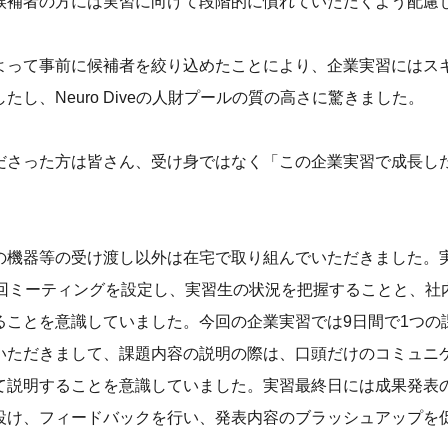
候補者の方には実習に向けて段階的に慣れていただくよう配慮
よって事前に候補者を絞り込めたことにより、企業実習にはス
たし、Neuro Diveの人財プールの質の高さに驚きました。
ださった方は皆さん、受け身ではなく「この企業実習で成長し
。
の機器等の受け渡し以外は在宅で取り組んでいただきました。
2回ミーティングを設定し、実習生の状況を把握することと、社
ることを意識していました。今回の企業実習では9日間で1つの
いただきまして、課題内容の説明の際は、口頭だけのコミュニ
て説明することを意識していました。実習最終日には成果発表
設け、フィードバックを行い、発表内容のブラッシュアップを