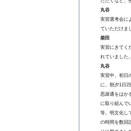
ただくなど、
丸谷
実習選考会に
ていただけまし
柴田
実習にきてく
れていました
丸谷
実習中、初日
に、朝夕1日
思疎通をはか
に取り組んで
等、明文化し
の時間を数回