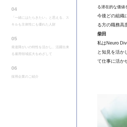
る潜在的な価値
04
今後どの組織
「一緒にはたらきたい」と思える、ス
キルも主体性にも優れた人財
る方の職務高度
柴田
05
私はNeuro
発達障がいの特性を活かし、活躍出来
と知見を活か
る雇用領域拡大をめざして
て仕事に活か
06
採用企業のご紹介