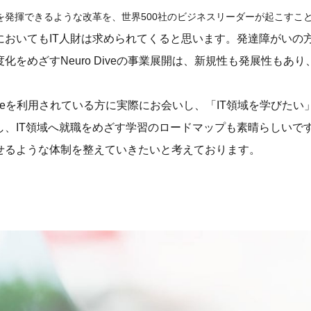
を発揮できるような改革を、世界500社のビジネスリーダーが起こすこ
においてもIT人財は求められてくると思います。発達障がいの
化をめざすNeuro Diveの事業展開は、新規性も発展性もあ
 Diveを利用されている方に実際にお会いし、「IT領域を学び
し、IT領域へ就職をめざす学習のロードマップも素晴らしいで
せるような体制を整えていきたいと考えております。