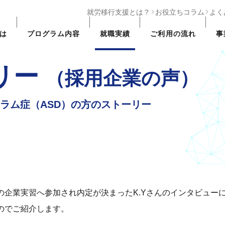
就労移行支援とは？
お役立ちコラム
よく
は
プログラム
内容
就職実績
ご利用の
流れ
事
リー
（採用企業の声）
ラム症（ASD）の方のストーリー
製作所の企業実習へ参加され内定が決まったK.Yさんのインタビ
たのでご紹介します。