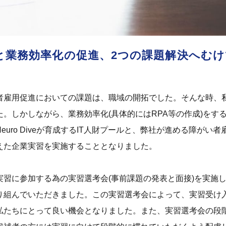
と業務効率化の促進、2つの課題解決へむけ
者雇用促進においての課題は、職域の開拓でした。そんな時、
た。しかしながら、業務効率化(具体的にはRPA等の作成)をす
euro Diveが育成するIT人財プールと、弊社が進める障が
えた企業実習を実施することとなりました。
実習に参加する為の実習選考会(事前課題の発表と面接)を実施
組んでいただきました。この実習選考会によって、実習受け入れ前
私たちにとって良い機会となりました。また、実習選考会の段