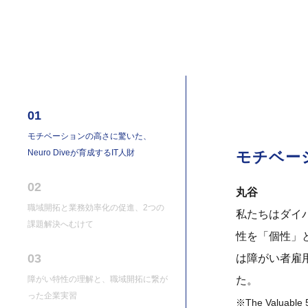
01
モチベーションの高さに驚いた、
Neuro Diveが育成するIT人財
モチベーシ
02
丸谷
職域開拓と業務効率化の促進、2つの
私たちはダイ
課題解決へむけて
性を「個性」
03
は障がい者雇用
障がい特性の理解と、職域開拓に繋が
た。
った企業実習
※The Val