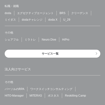
転職・就職
doda
エグゼクティブエージェント
BRS
クリーデンス
ミイダス
dodaチャレンジ
doda X
U_29
その他
シェアフル
ミラトレ
Neuro Dive
HiPro
サービス一覧
法人向けサービス
その他
パーソルのRPA
ワークスイッチコンサルティング
HITO-Manager
MITERAS
ポスタス
Reskilling Camp