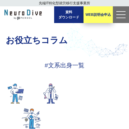
先端IT特化型
就労移行支援事業所
資料
WEB説明会
申込
ダウンロード
men
u
お役立ちコラム
#文系出身一覧