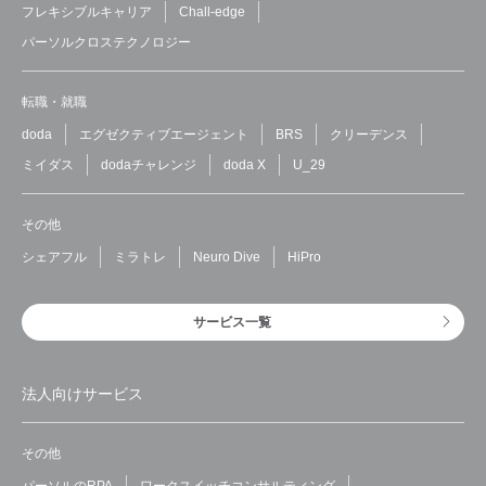
フレキシブルキャリア
Chall-edge
パーソルクロステクノロジー
転職・就職
doda
エグゼクティブエージェント
BRS
クリーデンス
ミイダス
dodaチャレンジ
doda X
U_29
その他
シェアフル
ミラトレ
Neuro Dive
HiPro
サービス一覧
法人向けサービス
その他
パーソルのRPA
ワークスイッチコンサルティング